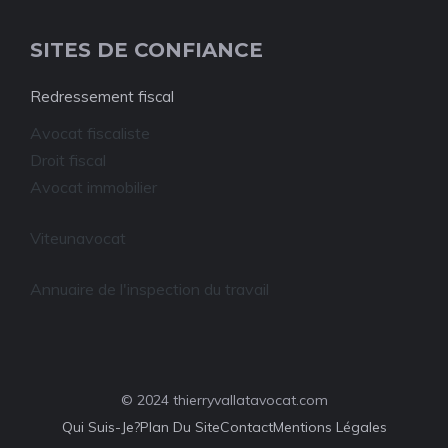
SITES DE CONFIANCE
Redressement fiscal
Avocat fiscaliste
Droit fiscal
Avocat immobilier
Viteunavocat
Annuaire de l'inspection du travail
© 2024 thierryvallatavocat.com
Qui Suis-Je?
Plan Du Site
Contact
Mentions Légales