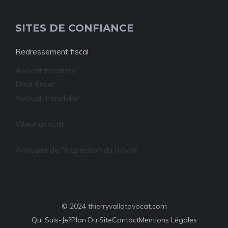
SITES DE CONFIANCE
Redressement fiscal
Avocat fiscaliste
Droit fiscal
Avocat immobilier
Viteunavocat
Annuaire de l'inspection du travail
© 2024 thierryvallatavocat.com
Qui Suis-Je?
Plan Du Site
Contact
Mentions Légales