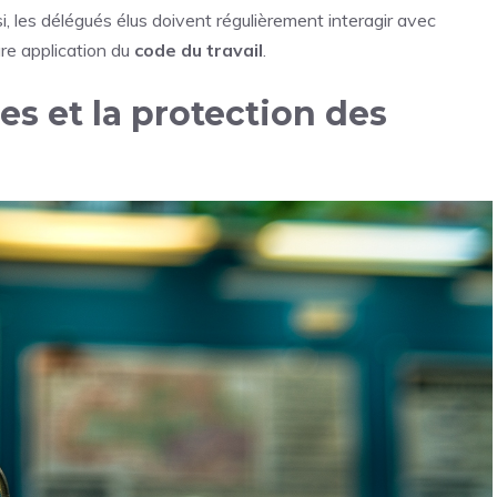
si, les délégués élus doivent régulièrement interagir avec
ure application du
code du travail
.
es et la protection des