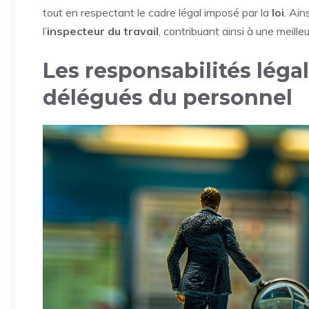
tout en respectant le cadre légal imposé par la
loi
. Ain
l’
inspecteur du travail
, contribuant ainsi à une meille
Les responsabilités légal
délégués du personnel