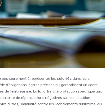
e pas seulement à représenter les
salariés
dans leurs
série d’obligations légales précises qui garantissent un cadre
s de l’
entreprise
. La
loi
offre une protection spécifique aux
s crainte de répercussions négatives sur leur situation
tre autres, l’immunité contre les licenciements arbitraires, qui