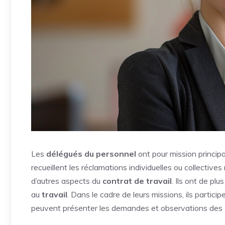
Les
délégués du personnel
ont pour mission princip
recueillent les réclamations individuelles ou collectives 
d’autres aspects du
contrat de travail
. Ils ont de pl
au
travail
. Dans le cadre de leurs missions, ils partici
peuvent présenter les demandes et observations des