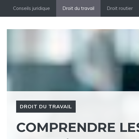
Aller
Conseils juridique
Droit du travail
Droit routier
au
contenu
DROIT DU TRAVAIL
COMPRENDRE LES