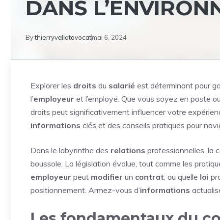
DANS L’ENVIRON
By
thierryvallatavocat
mai 6, 2024
Explorer les
droits
du
salarié
est déterminant pour ga
l’
employeur
et l’employé. Que vous soyez en poste ou 
droits peut significativement influencer votre expérienc
informations
clés et des conseils pratiques pour na
Dans le labyrinthe des
relations
professionnelles, la
boussole. La législation évolue, tout comme les pratiq
employeur
peut
modifier
un
contrat
, ou quelle
loi
pro
positionnement. Armez-vous d’
informations
actualis
Les fondamentaux du cont