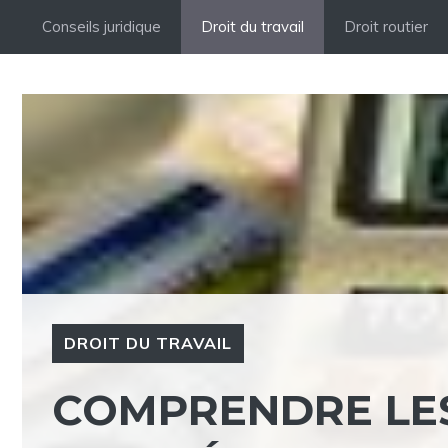
Aller
Conseils juridique
Droit du travail
Droit routier
au
contenu
DROIT DU TRAVAIL
COMPRENDRE LES