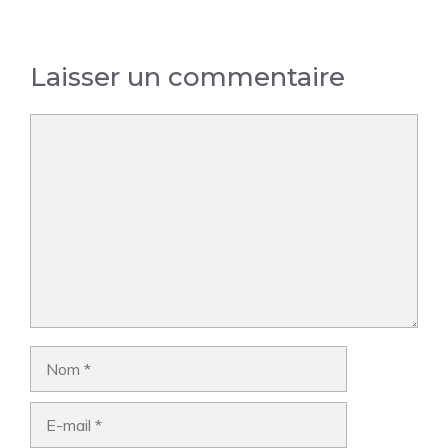
Laisser un commentaire
Commentaire
Nom
E-
mail