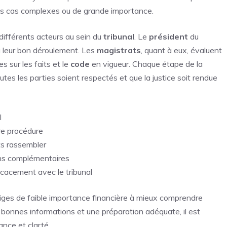
les cas complexes ou de grande importance.
 différents acteurs au sein du
tribunal
. Le
président
du
 à leur bon déroulement. Les
magistrats
, quant à eux, évaluent
 sur les faits et le
code
en vigueur. Chaque étape de la
utes les parties soient respectés et que la justice soit rendue
l
e procédure
s rassembler
ns complémentaires
acement avec le tribunal
itiges de faible importance financière à mieux comprendre
 bonnes informations et une préparation adéquate, il est
ance et clarté.