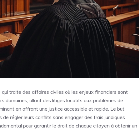
 qui traite des affaires civiles où les enjeux financiers sont
 domaines, allant des litiges locatifs aux problèmes de
minant en offrant une justice accessible et rapide. Le but
s de régler leurs conflits sans engager des frais juridiques
ondamental pour garantir le droit de chaque citoyen à obtenir un