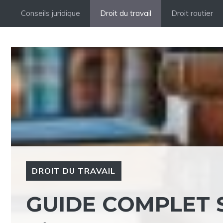
Aller
Conseils juridique
Droit du travail
Droit routier
au
contenu
DROIT DU TRAVAIL
GUIDE COMPLET 