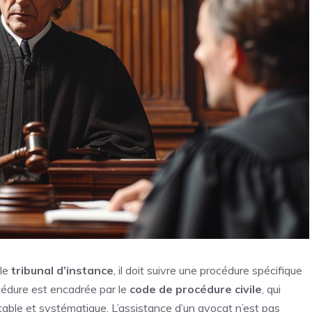
 le
tribunal d’instance
, il doit suivre une procédure spécifique
édure est encadrée par le
code de procédure civile
, qui
itable et systématique. L’assistance d’un avocat n’est pas