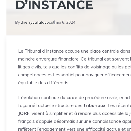
D’INSTANCE
By
thierryvallatavocat
mai 6, 2024
Le Tribunal d’Instance occupe une place centrale dans l
moindre envergure financière. Ce tribunal est souvent 
litiges civils, tels que les conflits de voisinage ou l
compétences est essentiel pour naviguer efficacement d
équitable des différends.
L’évolution continue du
code
de procédure civile, enric
façonné l’actuelle structure des
tribunaux
. Les récent
JORF
, visent à simplifier et à rendre plus accessible l
français s’appuie désormais sur une connaissance appr
reflètent l’engagement vers une efficacité accrue et 