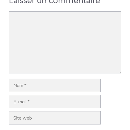
Laisser un commentaire
Commentaire
Nom
E-
mail
Site
web