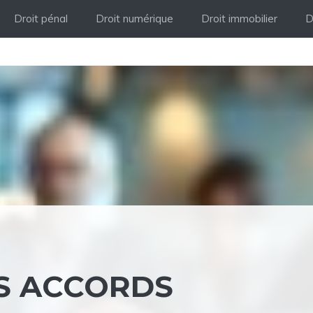
Droit pénal
Droit numérique
Droit immobilier
D
S ACCORDS