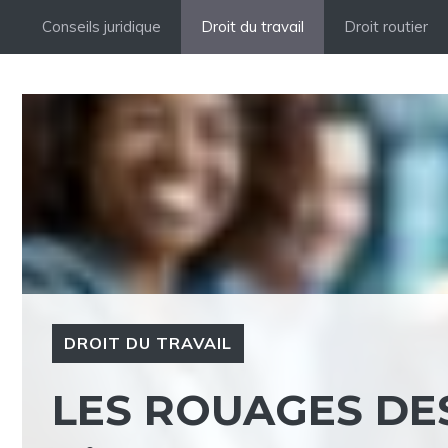
Aller
Conseils juridique
Droit du travail
Droit routier
au
contenu
DROIT DU TRAVAIL
LES ROUAGES DE