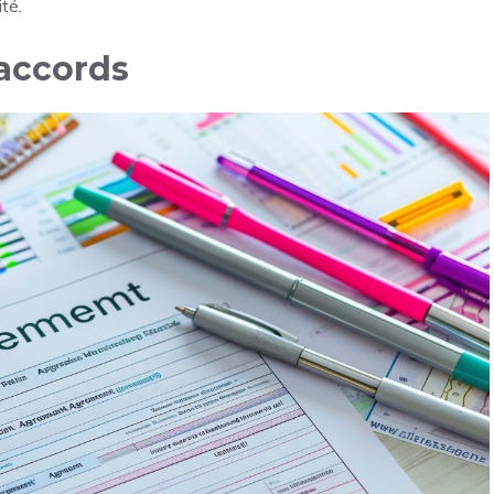
ité.
 accords