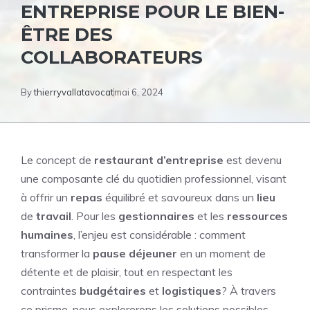
ENTREPRISE POUR LE BIEN-
ÊTRE DES
COLLABORATEURS
By
thierryvallatavocat
mai 6, 2024
Le concept de
restaurant d’entreprise
est devenu
une composante clé du quotidien professionnel, visant
à offrir un
repas
équilibré et savoureux dans un
lieu
de
travail
. Pour les
gestionnaires
et les
ressources
humaines
, l’enjeu est considérable : comment
transformer la
pause déjeuner
en un moment de
détente et de plaisir, tout en respectant les
contraintes
budgétaires
et
logistiques
? À travers
ce prisme, nous explorerons les solutions possibles