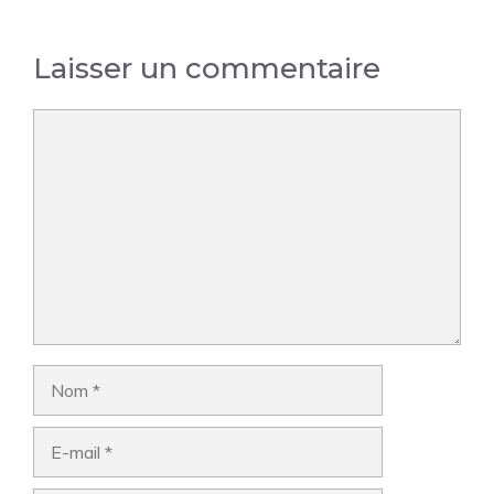
Laisser un commentaire
Commentaire
Nom
E-
mail