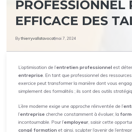
PROFESSIONNEL 
EFFICACE DES TA
By
thierryvallatavocat
mai 7, 2024
L’optimisation de l’
entretien professionnel
est déter
entreprise
. En tant que professionnel des ressourc
exercice peut transformer la manière dont vous enga
simplement des formalités ; ils sont des outils stratég
L’ère moderne exige une approche réinventée de l’
ent
l’
entreprise
cherche constamment à évoluer, la
form
incontournable. Pour l’
employeur
, saisir cette opport
congé formation
et ainsi, sculpter l’avenir de l’entre