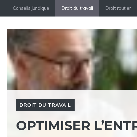
Aller
Conseils juridique
Droit du travail
Droit routier
au
contenu
DROIT DU TRAVAIL
OPTIMISER L’ENT