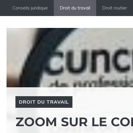
Aller
Conseils juridique
Droit du travail
Droit routier
au
contenu
DROIT DU TRAVAIL
ZOOM SUR LE CO