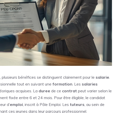
, plusieurs bénéfices se distinguent clairement pour le
salarie
.
ionnelle tout en suivant une
formation
. Les
salaries
héoriques acquises. La
duree
de ce
contrat
peut varier selon le
ment fixée entre 6 et 24 mois. Pour être éligible, le candidat
eur d’
emploi
, inscrit à Pôle Emploi. Les
tuteurs
, au sein de
ant ces jeunes dans leur parcours professionnel.