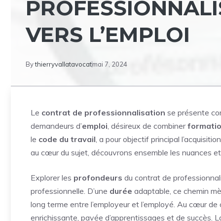
PROFESSIONNALI
VERS L’EMPLOI
By
thierryvallatavocat
mai 7, 2024
Le
contrat de professionnalisation
se présente com
demandeurs d’
emploi
, désireux de combiner
formati
le
code du travail
, a pour objectif principal l’acquisiti
au cœur du sujet, découvrons ensemble les nuances e
Explorer les
profondeurs
du contrat de professionnali
professionnelle. D’une
durée
adaptable, ce chemin mè
long terme entre l’employeur et l’employé. Au cœur de 
enrichissante, pavée d’apprentissages et de succès.