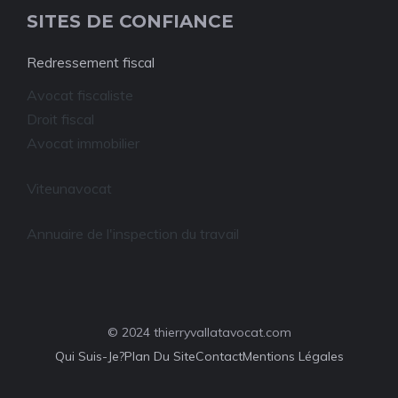
SITES DE CONFIANCE
Redressement fiscal
Avocat fiscaliste
Droit fiscal
Avocat immobilier
Viteunavocat
Annuaire de l'inspection du travail
© 2024 thierryvallatavocat.com
Qui Suis-Je?
Plan Du Site
Contact
Mentions Légales