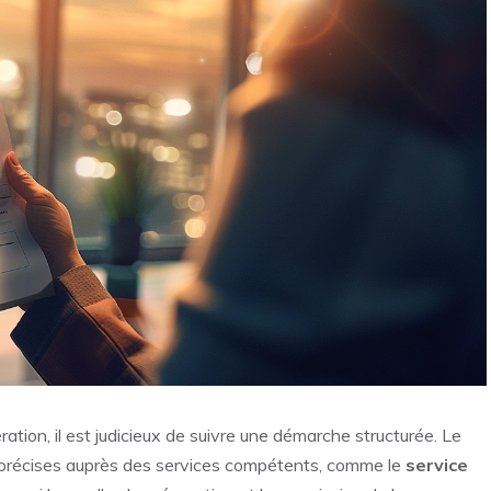
tion, il est judicieux de suivre une démarche structurée. Le
s précises auprès des services compétents, comme le
service