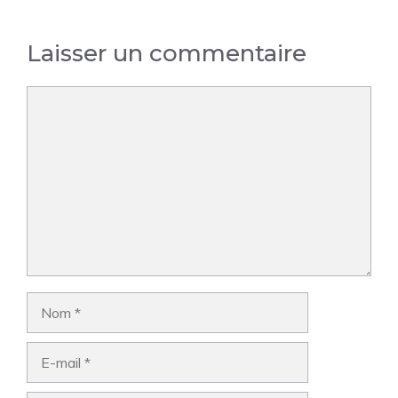
Laisser un commentaire
Commentaire
Nom
E-
mail